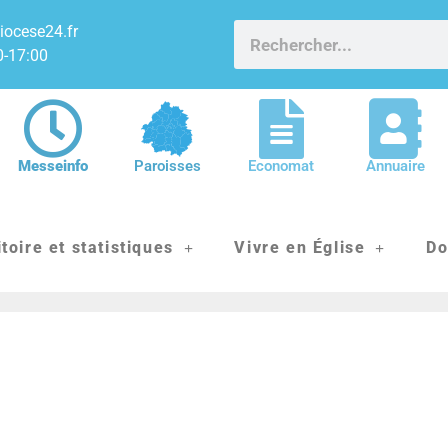
iocese24.fr
0-17:00
Messeinfo
Paroisses
Economat
Annuaire
itoire et statistiques
Vivre en Église
Do