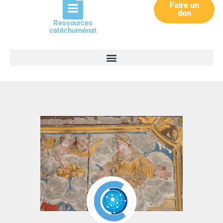
Faire un
don
Ressources
catéchuménat