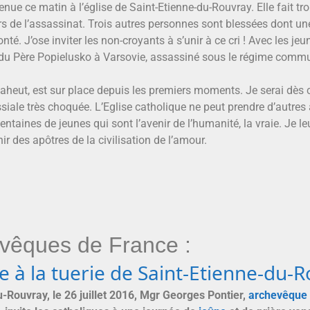
nue ce matin à l’église de Saint-Etienne-du-Rouvray. Elle fait tro
s de l’assassinat. Trois autres personnes sont blessées dont une 
é. J’ose inviter les non-croyants à s’unir à ce cri ! Avec les 
du Père Popielusko à Varsovie, assassiné sous le régime commu
Maheut, est sur place depuis les premiers moments. Je serai dès
ale très choquée. L’Eglise catholique ne peut prendre d’autres ar
entaines de jeunes qui sont l’avenir de l’humanité, la vraie. Je 
ir des apôtres de la civilisation de l’amour.
vêques de France :
te à la tuerie de Saint-Etienne-du-
u-Rouvray, le 26 juillet 2016, Mgr Georges Pontier,
archevêque