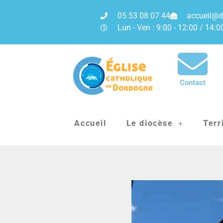
05 53 08 07 44
accueil@d
Lun - Ven : 9:00 - 12:00 / 14:0
Contact
Accueil
Le diocèse
Terr