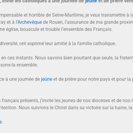
, invite les catholiques à une journée de
jeûne
et de prière vend
impensable et horrible de Seine-Maritime, je veux transmettre à 
y et à l’
Archevêque
de Rouen, l’assurance de ma grande proximi
ne église, bouscule et trouble l’ensemble des Français.
diversité, ont exprimé leur amitié à la famille catholique.
n ces instants. Nous savons bien pourtant que seule, la fraternit
ssons-la ensemble.
nce à une journée de
jeûne
et de prière pour notre pays et pour l
s français présents, j’invite les jeunes de nos diocèses et de n
ntention. Nous suivrons le Christ dans sa victoire sur la haine, l
e
.