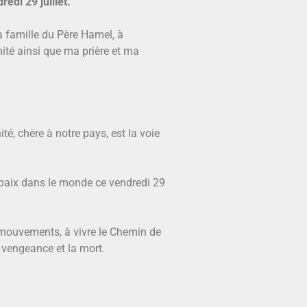
redi 29 juillet.
la famille du Père Hamel, à
té ainsi que ma prière et ma
é, chère à notre pays, est la voie
a paix dans le monde ce vendredi 29
os mouvements, à vivre le Chemin de
a vengeance et la mort.