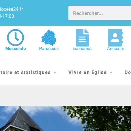
iocese24.fr
0-17:00
Messeinfo
Paroisses
Economat
Annuaire
itoire et statistiques
Vivre en Église
Do