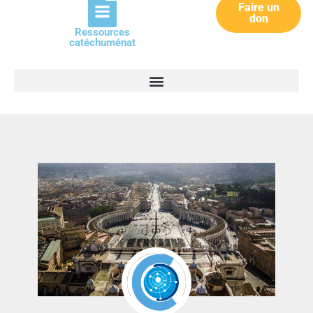
Faire un
don
Ressources
catéchuménat