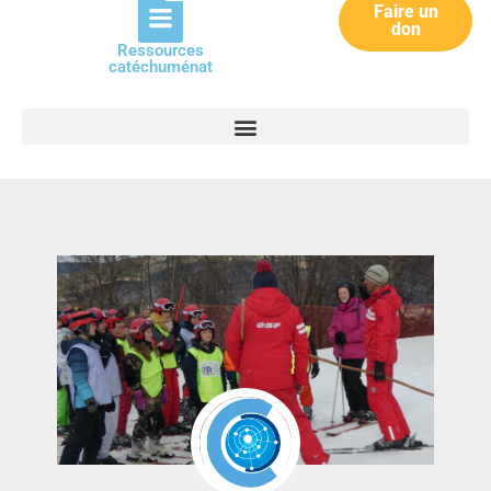
Faire un
don
Ressources
catéchuménat