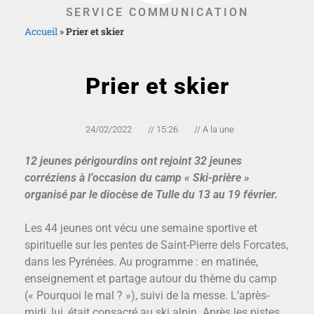
SERVICE COMMUNICATION
Accueil
»
Prier et skier
Prier et skier
24/02/2022
//
15:26
//
A la une
12 jeunes périgourdins ont rejoint 32 jeunes
corréziens à l’occasion du camp « Ski-prière »
organisé par le diocèse de Tulle du 13 au 19 février.
Les 44 jeunes ont vécu une semaine sportive et
spirituelle sur les pentes de Saint-Pierre dels Forcates,
dans les Pyrénées. Au programme : en matinée,
enseignement et partage autour du thème du camp
(« Pourquoi le mal ? »), suivi de la messe. L’après-
midi, lui, était consacré au ski alpin. Après les pistes,