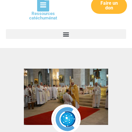
Faire un
don
Ressources
catéchuménat