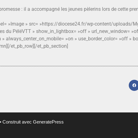
promesse : il a accompagné les jeunes pèlerins lors de cette pre
bel= »Image » src= »https://diocese24.fr/wp-content/uploads/
utes du PéléVTT » show_in_lightbox= »off » url_new_window= »of
n » always_center_on_mobile= »on » use_border_color= »off » bor
umn][/et_pb_row][/et_pb_section]
• Construit avec
GeneratePress