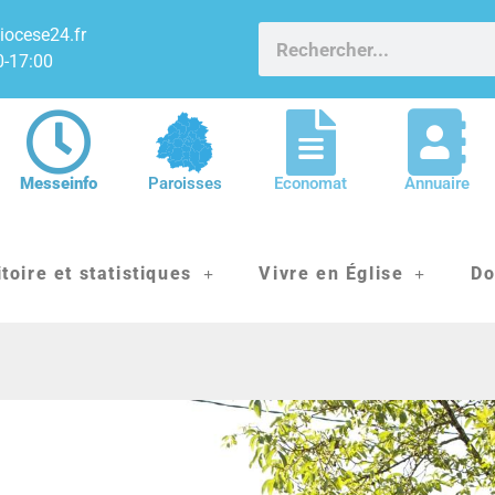
iocese24.fr
0-17:00
Messeinfo
Paroisses
Economat
Annuaire
itoire et statistiques
Vivre en Église
Do