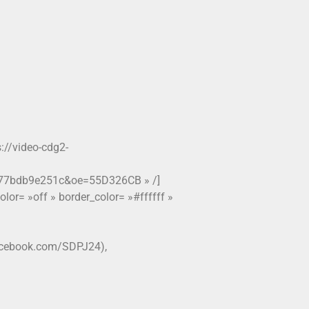
://video-cdg2-
77bdb9e251c&oe=55D326CB » /]
olor= »off » border_color= »#ffffff »
facebook.com/SDPJ24),