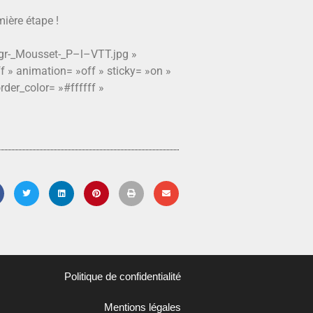
mière étape !
Mgr-_Mousset-_P–l–VTT.jpg »
f » animation= »off » sticky= »on »
der_color= »#ffffff »
Politique de confidentialité
Mentions légales