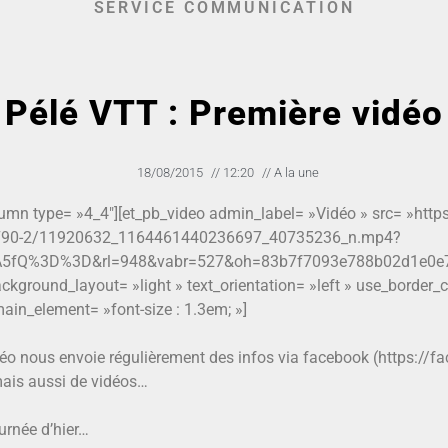
SERVICE COMMUNICATION
Pélé VTT : Première vidéo
18/08/2015
//
12:20
//
A la une
lumn type= »4_4″][et_pb_video admin_label= »Vidéo » src= »https
2.1790-2/11920632_1164461440236697_40735236_n.mp4?
DA5fQ%3D%3D&rl=948&vabr=527&oh=83b7f7093e788b02d1e0e
ckground_layout= »light » text_orientation= »left » use_border_c
ain_element= »font-size : 1.3em; »]
éo nous envoie régulièrement des infos via facebook (https://
ais aussi de vidéos…
ournée d’hier…