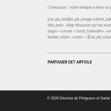
Ci-dessous : notre évêque a tenu sa 
[/et_pb_text][et_pb_image admin_la
title_text= »Mgr Mousset sur les ro
align= »center » force_fullwidth= »o
border_style= »solid » /][/et_pb_col
PARTAGER CET ARTICLE
© 2026 Diocèse de Périgueux et Sarlat