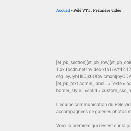
Accueil
»
Pélé VTT : Première vidéo
[et_pb_section][et_pb_row][et_pb_co
1.xx.fbcdn.net/hvideo-xfa1/v/t4
efg=eyJybHIiOjk0OCwicmxhIjoyO
[et_pb_text admin_label= »Texte » ba
border_style= »solid » custom_css_m
L’équipe communication du Pélé vid
accompagnées de galeries photos m
Voici la première qui revient sur la j