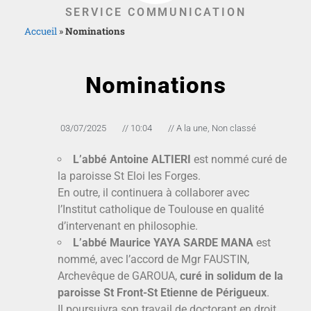
SERVICE COMMUNICATION
Accueil
»
Nominations
Nominations
03/07/2025
//
10:04
//
A la une
,
Non classé
L’abbé Antoine ALTIERI
est nommé curé de
la paroisse St Eloi les Forges.
En outre, il continuera à collaborer avec
l’Institut catholique de Toulouse en qualité
d’intervenant en philosophie.
L’abbé Maurice YAYA SARDE MANA
est
nommé, avec l’accord de Mgr FAUSTIN,
Archevêque de GAROUA,
curé in solidum de la
paroisse St Front-St Etienne de Périgueux
.
Il poursuivra son travail de doctorant en droit