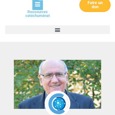
Faire un
don
Ressources
catéchuménat