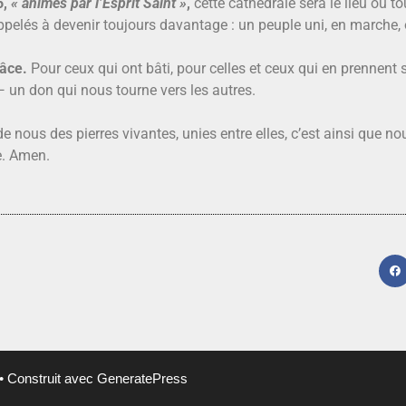
6,
« animés par l’Esprit Saint »
,
cette cathédrale sera le lieu où to
lés à devenir toujours davantage : un peuple uni, en marche, 
âce.
Pour ceux qui ont bâti, pour celles et ceux qui en prennent so
 un don qui nous tourne vers les autres.
 nous des pierres vivantes, unies entre elles, c’est ainsi que 
e. Amen.
• Construit avec
GeneratePress