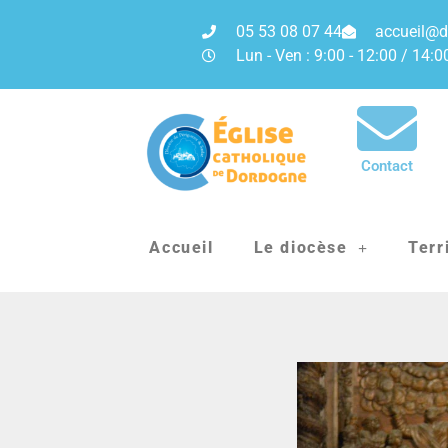
05 53 08 07 44
accueil@d
Lun - Ven : 9:00 - 12:00 / 14:0
Contact
Accueil
Le diocèse
Terr