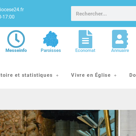
iocese24.fr
0-17:00
Messeinfo
Paroisses
Economat
Annuaire
itoire et statistiques
Vivre en Église
Do