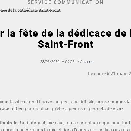
SERVICE COMMUNICATION
cace de la cathédrale Saint-Front
 la fête de la dédicace de 
Saint-Front
23/03/2026
//
09:52
//
A la une
Le samedi 21 mars 2
e la ville et rend l’accès un peu plus difficile, nous sommes là 
râce à Dieu
pour tout ce qu’elle a permis et permets de vivre.
thédrale.
Un bâtiment, bien sûr, mais surtout un signe pour tout
s
dans la prière, dans la joie et dans l’épreuve — un lieu ouvert à 