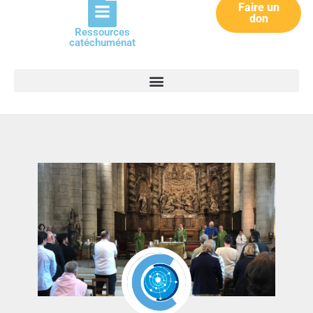
Faire un
don
Ressources
catéchuménat