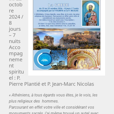
octob
re
2024 /
8
jours
– 7
nuits
Acco
mpag
neme
nt
spiritu
el : P.
Pierre Plantié et P. Jean-Marc Nicolas
« Athéniens, à tous égards vous êtes, je le vois, les
plus religieux des hommes.
Parcourant en effet votre ville et considérant vos
monuments sacrés, j’ai même trouvé un autel avec