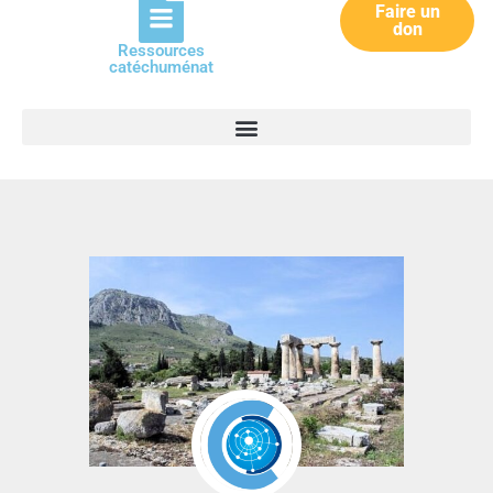
Faire un
don
Ressources
catéchuménat