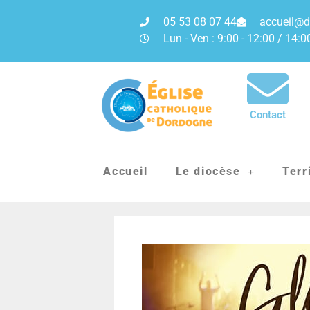
05 53 08 07 44
accueil@d
Lun - Ven : 9:00 - 12:00 / 14:0
Contact
Accueil
Le diocèse
Terr