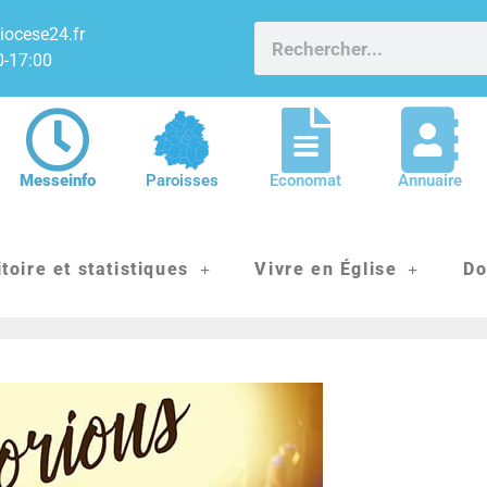
iocese24.fr
0-17:00
Messeinfo
Paroisses
Economat
Annuaire
itoire et statistiques
Vivre en Église
Do