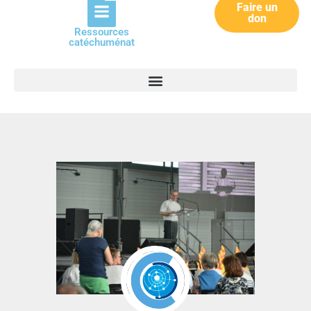
Faire un
don
Ressources
catéchuménat