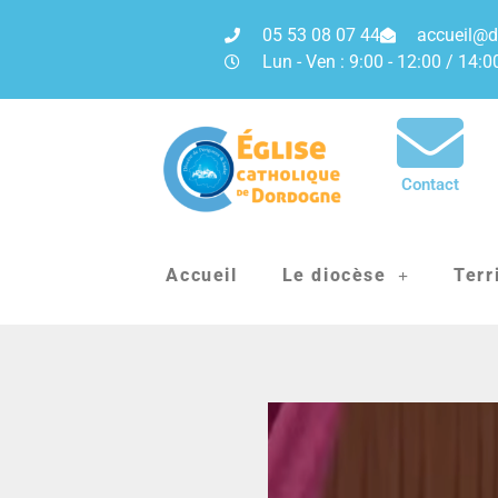
05 53 08 07 44
accueil@d
Lun - Ven : 9:00 - 12:00 / 14:0
Contact
Accueil
Le diocèse
Terr