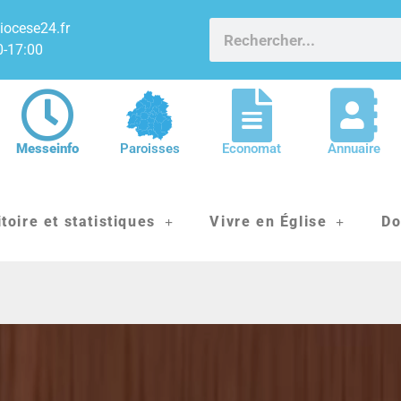
iocese24.fr
0-17:00
Messeinfo
Paroisses
Economat
Annuaire
itoire et statistiques
Vivre en Église
Do