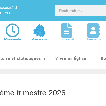
iocese24.fr
0-17:00
Messeinfo
Paroisses
Economat
Annuaire
itoire et statistiques
Vivre en Église
Do
ième trimestre 2026