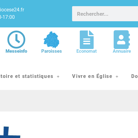
iocese24.fr
0-17:00
Messeinfo
Paroisses
Economat
Annuaire
itoire et statistiques
Vivre en Église
Do