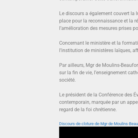
Le discours a également couvert la lu
place pour la reconnaissance et la r
l’amélioration des mesures prises po
Concernant le ministère et la formatio
l’institution de ministères laïques, 
Par ailleurs, Mgr de Moulins-Beaufort
sur la fin de vie, l’enseignement cat
société.
Le président de la Conférence des É
contemporain, marquée par un appel à 
regard de la foi chrétienne.
Discours-de-cloture-de-Mgr-de-Moulins-Beau