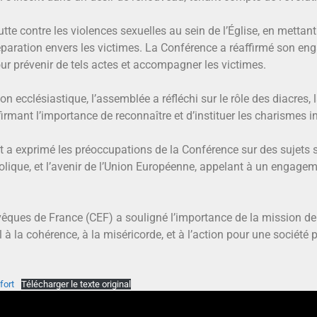
tte contre les violences sexuelles au sein de l’Église, en mettan
éparation envers les victimes. La Conférence a réaffirmé son en
ur prévenir de tels actes et accompagner les victimes.
n ecclésiastique, l’assemblée a réfléchi sur le rôle des diacres, 
affirmant l’importance de reconnaître et d’instituer les charismes
 a exprimé les préoccupations de la Conférence sur des sujets soc
holique, et l’avenir de l’Union Européenne, appelant à un engageme
vêques de France (CEF) a souligné l’importance de la mission de
la cohérence, à la miséricorde, et à l’action pour une société plu
fort
Télécharger le texte original