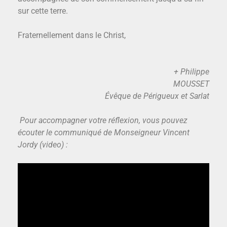
sur cette terre.
Fraternellement dans le Christ,
+ Philippe
MOUSSET
Évêque de Périgueux et Sarlat
Pour accompagner votre réflexion, vous pouvez
écouter le communiqué de Monseigneur Vincent
Jordy (video) :