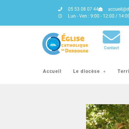
05 53 08 07 44
accueil@d
Lun - Ven : 9:00 - 12:00 / 14:0
Contact
Accueil
Le diocèse
Terr