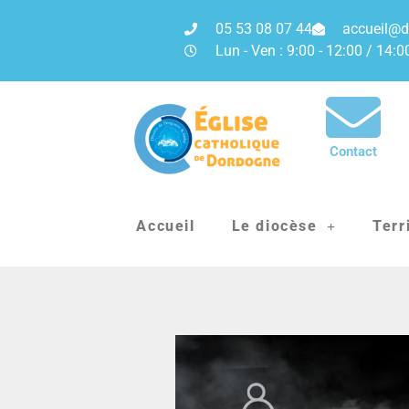
05 53 08 07 44
accueil@d
Lun - Ven : 9:00 - 12:00 / 14:0
Contact
Accueil
Le diocèse
Terr