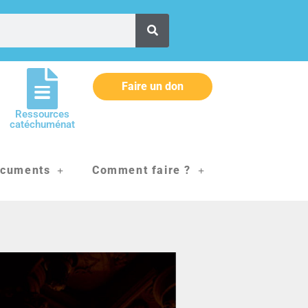
Faire un don
Ressources
catéchuménat
cuments
Comment faire ?