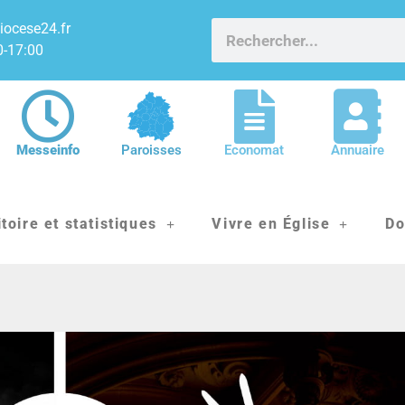
iocese24.fr
0-17:00
Messeinfo
Paroisses
Economat
Annuaire
itoire et statistiques
Vivre en Église
Do