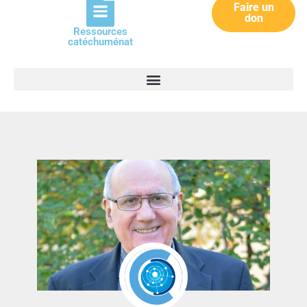
Faire un
don
Ressources
catéchuménat