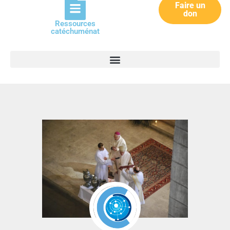
Faire un
don
Ressources
catéchuménat