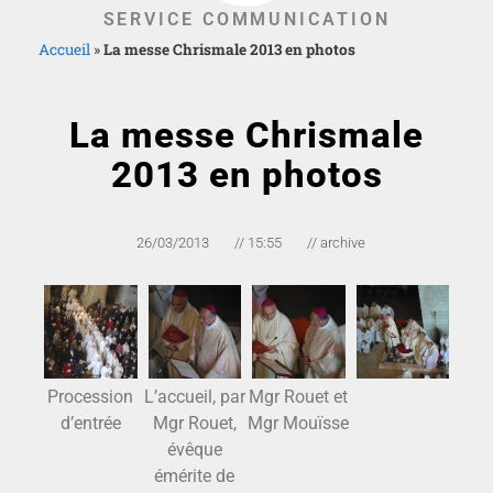
SERVICE COMMUNICATION
Accueil
»
La messe Chrismale 2013 en photos
La messe Chrismale
2013 en photos
26/03/2013
//
15:55
//
archive
Procession
L’accueil, par
Mgr Rouet et
d’entrée
Mgr Rouet,
Mgr Mouïsse
évêque
émérite de