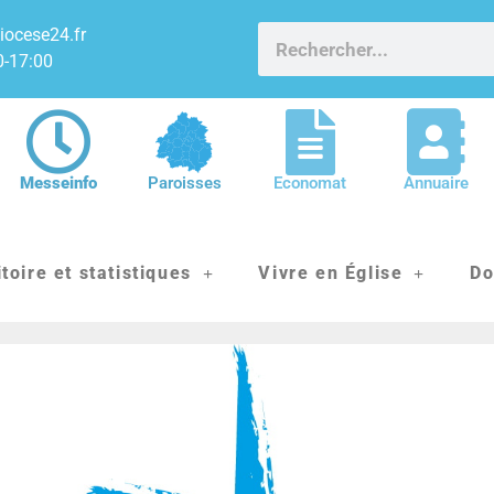
iocese24.fr
0-17:00
Messeinfo
Paroisses
Economat
Annuaire
itoire et statistiques
Vivre en Église
Do