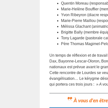
Quentin Moreau (responsabl
Marie-Helène Bouffier (memb
Yvon Ribeyron (diacre resp
Marie-Pierre Maillou (resp
Mélissa Glachant (animatri
Brigitte Bally (membre équi
Tony Lagarde (pastorale ca
Père Thomas Magimel-Pelonn
Un temps de réflexion et de travai
Dax, Bayonne-Lescar-Oloron, Borde
nationaux est prévue avant le gr
Cette rencontre de Lourdes se veut
évangélisation… Le kérygme désign
qui portera ces trois jours :
» A vou