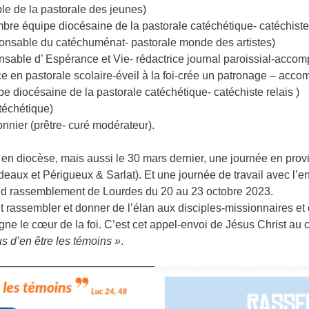
e de la pastorale des jeunes)
re équipe diocésaine de la pastorale catéchétique- catéchiste 
onsable du catéchuménat- pastorale monde des artistes)
onsable d’ Espérance et Vie- rédactrice journal paroissial-ac
ce en pastorale scolaire-éveil à la foi-crée un patronage – ac
pe diocésaine de la pastorale catéchétique- catéchiste relais )
téchétique)
ier (prêtre- curé modérateur).
l en diocèse, mais aussi le 30 mars dernier, une journée en prov
aux et Périgueux & Sarlat). Et une journée de travail avec l’
and rassemblement de Lourdes du 20 au 23 octobre 2023.
 rassembler et donner de l’élan aux disciples-missionnaires et
e le cœur de la foi. C’est cet appel-envoi de Jésus Christ au c
s d’en être les témoins »
.