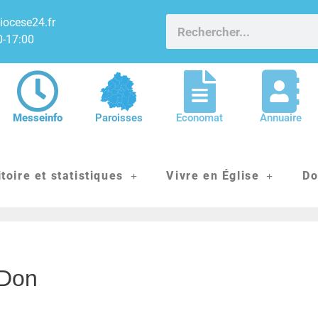
iocese24.fr
0-17:00
Messeinfo
Paroisses
Economat
Annuaire
itoire et statistiques
Vivre en Église
Do
 Don