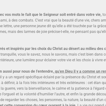
c vos mots le fait que le Seigneur soit entré dans votre vie,
to
ami, à des combats. C’est vrai que la beauté d’une vie, chers am
une lettre, une personne jeune dit qu’elle a été touchée par la grâ
mes, mais des larmes de joie précise-t-elle, ne pensant pas qu’ell
rés et inspirés par les choix du Christ au désert au milieu des
 tranquille, vous le savez, nous le savons, mais c’est bien dans
térieure, une lumière pour éclairer votre vie et les choix à vivre et
n aussi pour nous de l’entendre
, qu’en Dieu il y a comme un re
il y a un regard spécifique éclairé par la présence du Christ et son
 définir, à la fois très intérieures et très extérieures : cet élan 
a guerre, vers la bienveillance, le calme et la patience à l’égard d’
e l’orgueil et la volonté d’humilier l’autre, et enfin la grande déc
 de regarder les choses, les personnes, la nature, la beauté d’un
et cette conversion du cœur ouvrent à la joie
. La vie qui prend