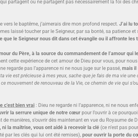
 qui partagent ou ne partagent pas nécessairement la foi des chr
pe vers le baptême, j’aimerais dire mon profond respect.
J’ai lu t
mes laissé toucher par le Seigneur, par sa bonté, sa patience et
e que le Seigneur nous dit dans cet évangile ou il affronte les te
 l’amour du Père, à la source du commandement de l’amour qui le
ment cette expérience de cet amour de Dieu pour vous, pour nou
 ne regarde pas l’apparence ni ne nous juge sur le passé,
mais il
 ta vie est précieuse à mes yeux, sache que je fais de ma vie une 
rs ce mouvement de renouveau de la Vie, ce chemin
de vie qui s’o
e c’est bien vrai
: Dieu ne regarde ni l’apparence, ni ne nous en
vrir la serrure unique de notre cœur
pour l’ouvrir à ce pourquoi
ant de manières, s’ouvrir dès maintenant en vue du Royaume de D
 ni la maîtrise, vous ont aidé à recevoir la clé
(ce n’est pas pour
é par les clés qui lui ont été remises),
pour ouvrir la porte du c