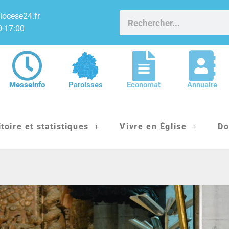
iocese24.fr
0-17:00
Messeinfo
Paroisses
Economat
Annuaire
itoire et statistiques
Vivre en Église
Do