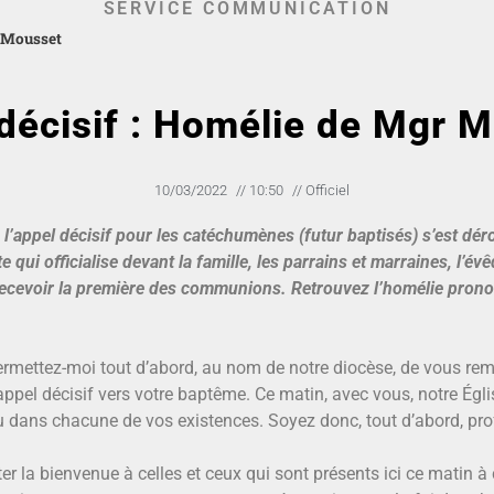
SERVICE COMMUNICATION
r Mousset
décisif : Homélie de Mgr 
10/03/2022
//
10:50
//
Officiel
 l’appel décisif
pour les catéchumènes (futur baptisés) s’est déro
 qui officialise devant la famille, les parrains et marraines, l’év
et recevoir la première des communions. Retrouvez l’homélie pro
ermettez-moi tout d’abord, au nom de notre diocèse, de vous rem
l’appel décisif vers votre baptême. Ce matin, avec vous, notre Égl
Dieu dans chacune de vos existences. Soyez donc, tout d’abord, p
r la bienvenue à celles et ceux qui sont présents ici ce matin 