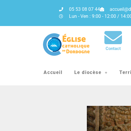
05 53 08 07 44
accueil@d
Lun - Ven : 9:00 - 12:00 / 14:0
Contact
Accueil
Le diocèse
Terr